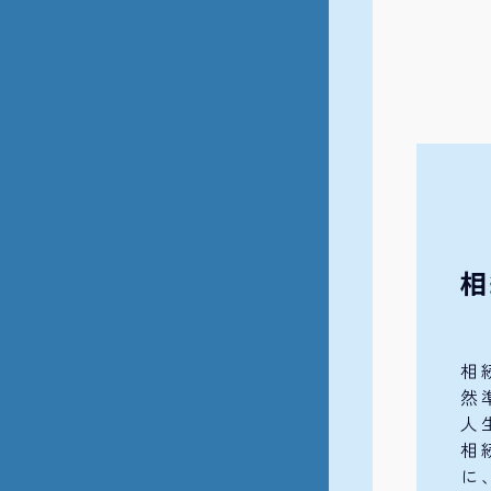
相
相
然
人
相
に